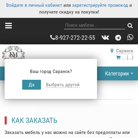
Войдите в личный кабинет
или
зарегистрируйте промокод
и
получите скидку на покупки!
8-927-272-22-55
Саранск
...
(
...
)
Ваш город Саранск?
Категории
Да
Выбрать другой
Корпусная мебель
»
Как заказать
КАК ЗАКАЗАТЬ
Заказать мебель у нас можно на сайте без предоплаты или