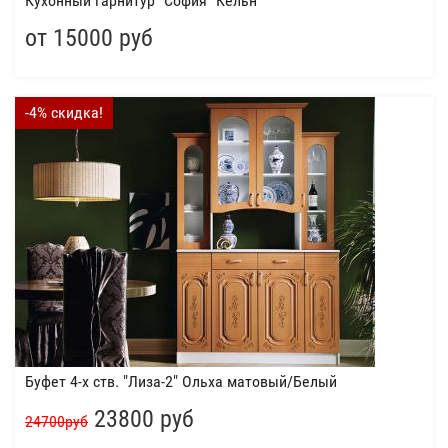
Кухонный гарнитур "София" Кёльн
от 15000 руб
-4% скидка!
Буфет 4-х ств. "Лиза-2" Ольха матовый/Белый
23800 руб
24700руб