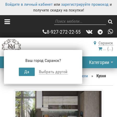
Войдите в личный кабинет
или
зарегистрируйте промокод
и
получите скидку на покупки!
8-927-272-22-55
Саранск
...
(
...
)
Ваш город Саранск?
Категории
Да
Выбрать другой
Корпусная мебель
»
Каталог корпусной мебели
»
Кухня