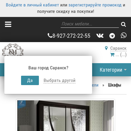
Войдите в личный кабинет
или
зарегистрируйте промокод
и
получите скидку на покупки!
8-927-272-22-55
Саранск
...
(
...
)
Ваш город Саранск?
Категории
Да
Выбрать другой
Корпусная мебель
»
Каталог корпусной мебели
»
Шкафы