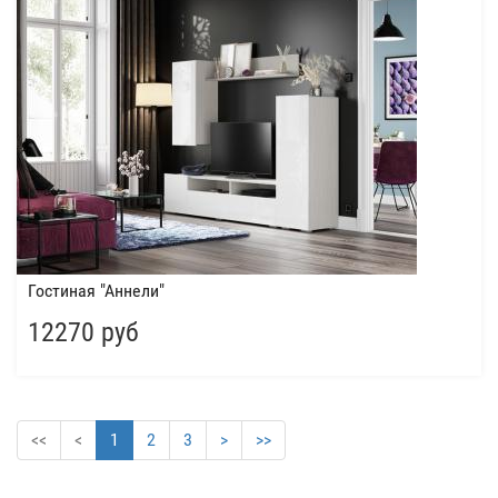
Гостиная "Аннели"
12270 руб
<<
<
1
2
3
>
>>