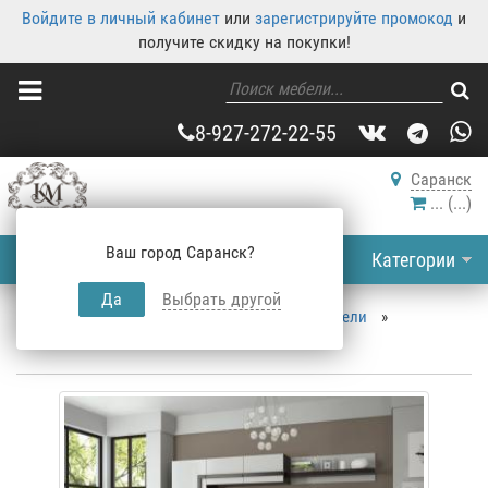
Войдите в личный кабинет
или
зарегистрируйте промокод
и
получите скидку на покупки!
8-927-272-22-55
Саранск
...
(
...
)
Ваш город Саранск?
Категории
Да
Выбрать другой
Корпусная мебель
»
Каталог корпусной мебели
»
Гостиные Саранск
»
Cтенки в зал