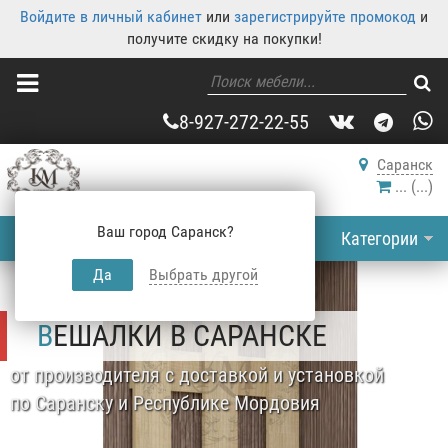
Войдите в личный кабинет
или
зарегистрируйте промокод
и
получите скидку на покупки!
8-927-272-22-55
Саранск
...
(
...
)
Ваш город Саранск?
Категории
Да
Выбрать другой
ВЕШАЛКИ В САРАНСКЕ
от производителя с доставкой и установкой
по Саранску и Республике Мордовия