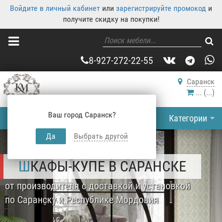
Войдите в личный кабинет
или
зарегистрируйте промокод
и
получите скидку на покупки!
8-927-272-22-55
Саранск
...
(
...
)
Ваш город Саранск?
Категории
Да
Выбрать другой
ШКАФЫ-КУПЕ В САРАНСКЕ
от производителя с доставкой и установкой
по Саранску и Республике Мордовия