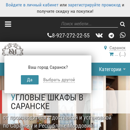
Войдите в личный кабинет
или
зарегистрируйте промокод
и
получите скидку на покупки!
8-927-272-22-55
Саранск
...
(
...
)
Ваш город Саранск?
Категории
Да
Выбрать другой
УГЛОВЫЕ ШКАФЫ В
САРАНСКЕ
от производителя с доставкой и установкой
по Саранску и Республике Мордовия