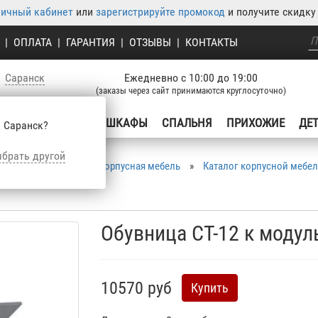
личный кабинет
или
зарегистрируйте промокод
и получите скидку 
|
ОПЛАТА
|
ГАРАНТИЯ
|
ОТЗЫВЫ
|
КОНТАКТЫ
Саранск
Ежедневно с 10:00 до 19:00
(заказы через сайт принимаются круглосуточно)
УХНЯ
ГОСТИНЫЕ
ШКАФЫ
СПАЛЬНЯ
ПРИХОЖИЕ
ДЕ
 Саранск?
брать другой
Корпусная мебель
»
Каталог корпусной мебе
Обувница СТ-12 к модул
10570 руб
Купить