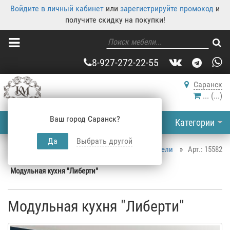
Войдите в личный кабинет
или
зарегистрируйте промокод
и
получите скидку на покупки!
8-927-272-22-55
Саранск
...
(
...
)
Ваш город Саранск?
Категории
Да
Выбрать другой
Корпусная мебель
»
Каталог корпусной мебели
»
Арт.: 15582
Кухня
»
Модульные кухни Саранск
»
Модульная кухня "Либерти"
Модульная кухня "Либерти"