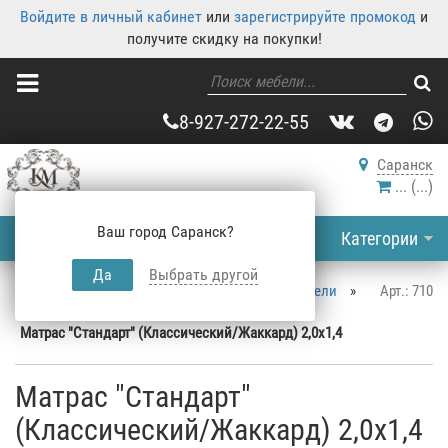
Войдите в личный кабинет
или
зарегистрируйте промокод
и
получите скидку на покупки!
8-927-272-22-55
Саранск
...
(
...
)
Ваш город Саранск?
Категории
Да
Выбрать другой
Корпусная мебель
»
Каталог корпусной мебели
»
Арт.: 710
Спальня
»
Матрасы Саранск
»
Матрас "Стандарт" (Классический/Жаккард) 2,0x1,4
Матрас "Стандарт"
(Классический/Жаккард) 2,0x1,4