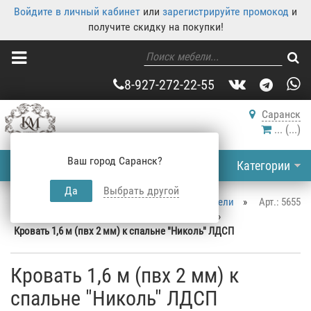
Войдите в личный кабинет
или
зарегистрируйте промокод
и
получите скидку на покупки!
8-927-272-22-55
Саранск
...
(
...
)
Ваш город Саранск?
Категории
Да
Выбрать другой
Корпусная мебель
»
Каталог корпусной мебели
»
Арт.: 5655
Кровати
»
Двуспальные кровати Саранск
»
Кровать 1,6 м (пвх 2 мм) к спальне "Николь" ЛДСП
Кровать 1,6 м (пвх 2 мм) к
спальне "Николь" ЛДСП