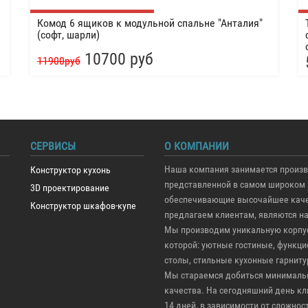
Комод 6 ящиков к модульной спальне "Анталия"
(софт, шарли)
10700 руб
11900руб
СЕРВИСЫ
О КОМПАНИИ
Наша компания занимается произв
Конструктор кухонь
представленной в самом широком 
3D проектирование
обеспечивающие высочайшее качес
Конструктор шкафов-купе
предлагаем клиентам, являются н
Мы производим уникальную корпус
которой: уютные гостиные, функ
столы, стильные кухонные гарниту
Мы стараемся добиться минимальн
качества. На сегодняшний день кли
14 дней, в зависимости от сложно