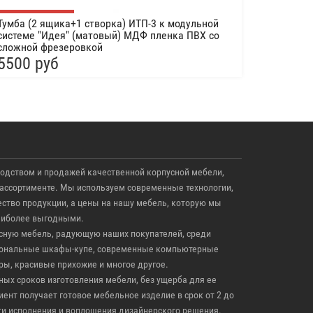
Тумба (2 ящика+1 створка) ИТП-3 к модульной
системе "Идея" (матовый) МДФ пленка ПВХ со
сложной фрезеровкой
5500 руб
одством и продажей качественной корпусной мебели,
ассортименте. Мы используем современные технологии,
тво продукции, а цены на нашу мебель, которую мы
аиболее выгодными.
ную мебель, радующую наших покупателей, среди
циональные шкафы-купе, современные компьютерные
ры, красивые прихожие и многое другое.
ых сроков изготовления мебели, без ущерба для ее
ент получает готовое мебельное изделие в срок от 2 до
сти исполнения и воплощения дизайнерского решения.